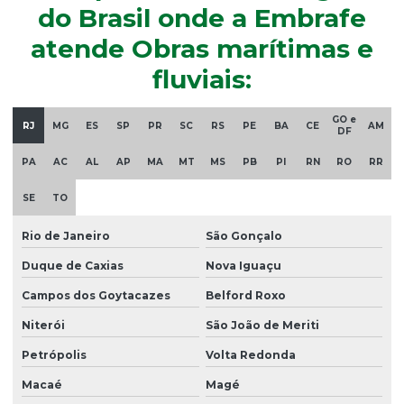
do Brasil onde a Embrafe
atende Obras marítimas e
fluviais:
GO e
RJ
MG
ES
SP
PR
SC
RS
PE
BA
CE
AM
DF
PA
AC
AL
AP
MA
MT
MS
PB
PI
RN
RO
RR
SE
TO
Rio de Janeiro
São Gonçalo
Duque de Caxias
Nova Iguaçu
Campos dos Goytacazes
Belford Roxo
Niterói
São João de Meriti
Petrópolis
Volta Redonda
Macaé
Magé