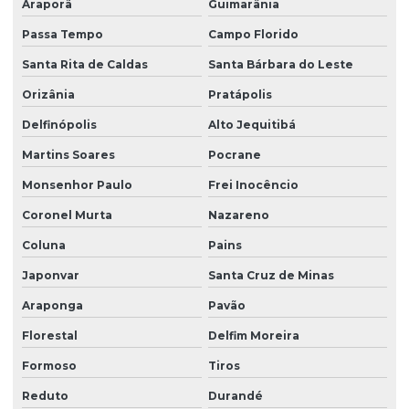
Araporã
Guimarânia
Passa Tempo
Campo Florido
Santa Rita de Caldas
Santa Bárbara do Leste
Orizânia
Pratápolis
Delfinópolis
Alto Jequitibá
Martins Soares
Pocrane
Monsenhor Paulo
Frei Inocêncio
Coronel Murta
Nazareno
Coluna
Pains
Japonvar
Santa Cruz de Minas
Araponga
Pavão
Florestal
Delfim Moreira
Formoso
Tiros
Reduto
Durandé