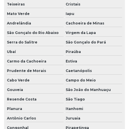
Teixeiras
Cristais
Mato Verde
Iapu
Andrelândia
Cachoeira de Minas
São Gonçalo do Rio Abaixo
Virgem da Lapa
Serra do Salitre
São Gonçalo do Pará
Ubaí
Piraúba
Carmo da Cachoeira
Estiva
Prudente de Morais
Caetanópolis
Cabo Verde
Campo do Meio
Gouveia
São João do Manhuaçu
Resende Costa
São Tiago
Planura
Itanhomi
Antônio Carlos
Juruaia
Congonhal
Pirapetinga