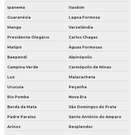
Ipanema
Itaobim
Guaranésia
Lagoa Formosa
Manga
Varzelândia
Presidente Olegário
Carlos Chagas
Matipó
Águas Formosas
Baependi
Alpinópolis
Campina Verde
Carmópolis de Minas
Luz
Malacacheta
Urucuia
Peçanha
Rio Pomba
Nova Era
Borda da Mata
São Domingos do Prata
Padre Paraíso
Santo Antônio do Amparo
Arinos
Resplendor