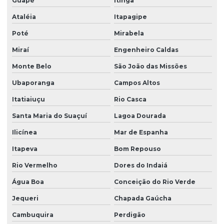
Guapé
Itinga
Ataléia
Itapagipe
Poté
Mirabela
Miraí
Engenheiro Caldas
Monte Belo
São João das Missões
Ubaporanga
Campos Altos
Itatiaiuçu
Rio Casca
Santa Maria do Suaçuí
Lagoa Dourada
Ilicínea
Mar de Espanha
Itapeva
Bom Repouso
Rio Vermelho
Dores do Indaiá
Água Boa
Conceição do Rio Verde
Jequeri
Chapada Gaúcha
Cambuquira
Perdigão