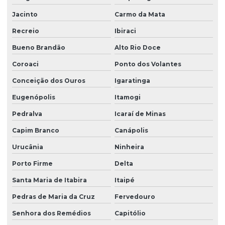
Jacinto
Carmo da Mata
Recreio
Ibiraci
Bueno Brandão
Alto Rio Doce
Coroaci
Ponto dos Volantes
Conceição dos Ouros
Igaratinga
Eugenópolis
Itamogi
Pedralva
Icaraí de Minas
Capim Branco
Canápolis
Urucânia
Ninheira
Porto Firme
Delta
Santa Maria de Itabira
Itaipé
Pedras de Maria da Cruz
Fervedouro
Senhora dos Remédios
Capitólio