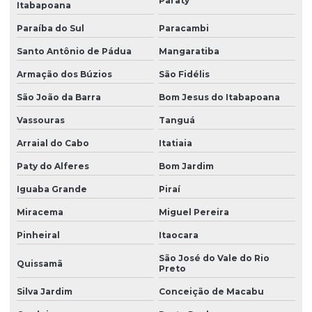
Paraty
Itabapoana
Paraíba do Sul
Paracambi
Santo Antônio de Pádua
Mangaratiba
Armação dos Búzios
São Fidélis
São João da Barra
Bom Jesus do Itabapoana
Vassouras
Tanguá
Arraial do Cabo
Itatiaia
Paty do Alferes
Bom Jardim
Iguaba Grande
Piraí
Miracema
Miguel Pereira
Pinheiral
Itaocara
São José do Vale do Rio
Quissamã
Preto
Silva Jardim
Conceição de Macabu