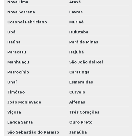
Nova Lima
Araxá
Nova Serrana
Lavras
Coronel Fabriciano
Muriaé
Ubá
Ituiutaba
Itaúna
Pará de Minas
Paracatu
Itajubá
Manhuaçu
São João del Rei
Patrocínio
Caratinga
Unaí
Esmeraldas
Timóteo
Curvelo
João Monlevade
Alfenas
Viçosa
Três Corações
Lagoa Santa
Ouro Preto
São Sebastião do Paraíso
Janaúba