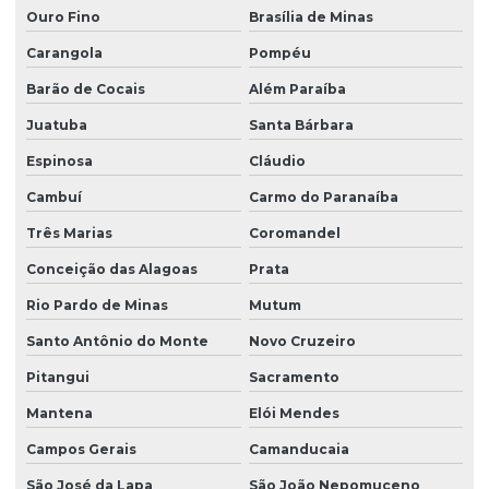
Ouro Fino
Brasília de Minas
Carangola
Pompéu
Barão de Cocais
Além Paraíba
Juatuba
Santa Bárbara
Espinosa
Cláudio
Cambuí
Carmo do Paranaíba
Três Marias
Coromandel
Conceição das Alagoas
Prata
Rio Pardo de Minas
Mutum
Santo Antônio do Monte
Novo Cruzeiro
Pitangui
Sacramento
Mantena
Elói Mendes
Campos Gerais
Camanducaia
São José da Lapa
São João Nepomuceno