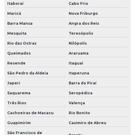
Itaboraí
Cabo Frio
Maricá
Nova Friburgo
Barra Mansa
Angra dos Reis
Mesquita
Teresópolis
Rio das Ostras
Nilópolis
Queimados
Araruama
Resende
Itaguaí
São Pedro da Aldeia
Itaperuna
Japeri
Barra do Piraí
Saquarema
Seropédica
Três Rios
Valença
Cachoeiras de Macacu
Rio Bonito
Guapimirim
Casimiro de Abreu
São Francisco de