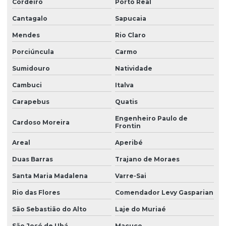
Cordeiro
Porto Real
Cantagalo
Sapucaia
Mendes
Rio Claro
Porciúncula
Carmo
Sumidouro
Natividade
Cambuci
Italva
Carapebus
Quatis
Engenheiro Paulo de
Cardoso Moreira
Frontin
Areal
Aperibé
Duas Barras
Trajano de Moraes
Santa Maria Madalena
Varre-Sai
Rio das Flores
Comendador Levy Gasparian
São Sebastião do Alto
Laje do Muriaé
São José de Ubá
Macuco