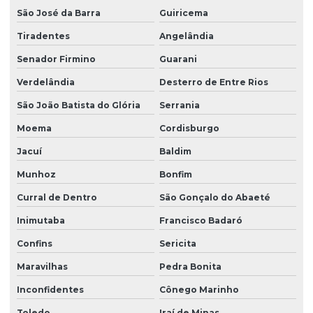
São José da Barra
Guiricema
Tiradentes
Angelândia
Senador Firmino
Guarani
Verdelândia
Desterro de Entre Rios
São João Batista do Glória
Serrania
Moema
Cordisburgo
Jacuí
Baldim
Munhoz
Bonfim
Curral de Dentro
São Gonçalo do Abaeté
Inimutaba
Francisco Badaró
Confins
Sericita
Maravilhas
Pedra Bonita
Inconfidentes
Cônego Marinho
Toledo
Iraí de Minas