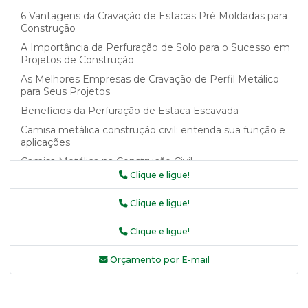
6 Vantagens da Cravação de Estacas Pré Moldadas para
Construção
A Importância da Perfuração de Solo para o Sucesso em
Projetos de Construção
As Melhores Empresas de Cravação de Perfil Metálico
para Seus Projetos
Benefícios da Perfuração de Estaca Escavada
Camisa metálica construção civil: entenda sua função e
aplicações
Camisa Metálica na Construção Civil
Clique e ligue!
Camisa metálica na construção civil como garantia de
segurança e durabilidade
Clique e ligue!
Camisa Metálica na Construção Civil: Benefícios e
Aplicações
Clique e ligue!
Camisa Metálica na Construção Civil: Saiba Mais
Orçamento por E-mail
Camisa Metálica na Construção Civil: Vantagens e
Aplicações
Camisa Metálica na Construção Civil: Vantagens e Uso