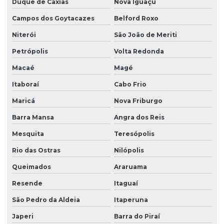
Duque de Caxias
Nova Iguaçu
Campos dos Goytacazes
Belford Roxo
Niterói
São João de Meriti
Petrópolis
Volta Redonda
Macaé
Magé
Itaboraí
Cabo Frio
Maricá
Nova Friburgo
Barra Mansa
Angra dos Reis
Mesquita
Teresópolis
Rio das Ostras
Nilópolis
Queimados
Araruama
Resende
Itaguaí
São Pedro da Aldeia
Itaperuna
Japeri
Barra do Piraí