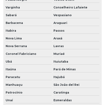
Varginha
Conselheiro Lafaiete
Sabará
Vespasiano
Barbacena
Araguari
Itabira
Passos
Nova Lima
Araxá
Nova Serrana
Lavras
Coronel Fabriciano
Muriaé
Ubá
Ituiutaba
Itaúna
Pará de Minas
Paracatu
Itajubá
Manhuaçu
São João del Rei
Patrocínio
Caratinga
Unaí
Esmeraldas