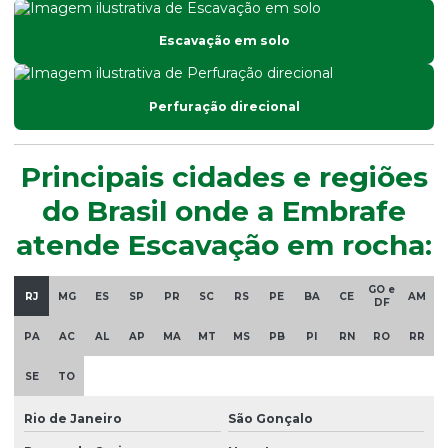
Escavação em solo
Perfuração direcional
Principais cidades e regiões
do Brasil onde a Embrafe
atende Escavação em rocha:
GO e
RJ
MG
ES
SP
PR
SC
RS
PE
BA
CE
AM
DF
PA
AC
AL
AP
MA
MT
MS
PB
PI
RN
RO
RR
SE
TO
Rio de Janeiro
São Gonçalo