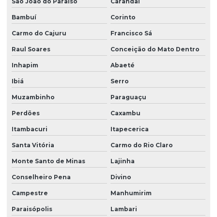
São João do Paraíso
Carandaí
Bambuí
Corinto
Carmo do Cajuru
Francisco Sá
Raul Soares
Conceição do Mato Dentro
Inhapim
Abaeté
Ibiá
Serro
Muzambinho
Paraguaçu
Perdões
Caxambu
Itambacuri
Itapecerica
Santa Vitória
Carmo do Rio Claro
Monte Santo de Minas
Lajinha
Conselheiro Pena
Divino
Campestre
Manhumirim
Paraisópolis
Lambari