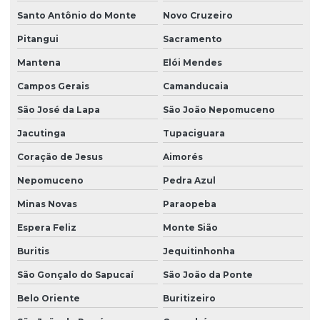
Santo Antônio do Monte
Novo Cruzeiro
Pitangui
Sacramento
Mantena
Elói Mendes
Campos Gerais
Camanducaia
São José da Lapa
São João Nepomuceno
Jacutinga
Tupaciguara
Coração de Jesus
Aimorés
Nepomuceno
Pedra Azul
Minas Novas
Paraopeba
Espera Feliz
Monte Sião
Buritis
Jequitinhonha
São Gonçalo do Sapucaí
São João da Ponte
Belo Oriente
Buritizeiro