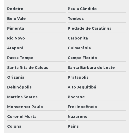
Rodeiro
Paula Cândido
Belo Vale
Tombos
Pimenta
Piedade de Caratinga
Rio Novo
Carbonita
Araporã
Guimarânia
Passa Tempo
Campo Florido
Santa Rita de Caldas
Santa Bárbara do Leste
Orizânia
Pratápolis
Delfinópolis
Alto Jequitibá
Martins Soares
Pocrane
Monsenhor Paulo
Frei Inocêncio
Coronel Murta
Nazareno
Coluna
Pains