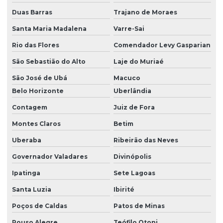
Duas Barras
Trajano de Moraes
Santa Maria Madalena
Varre-Sai
Rio das Flores
Comendador Levy Gasparian
São Sebastião do Alto
Laje do Muriaé
São José de Ubá
Macuco
Belo Horizonte
Uberlândia
Contagem
Juiz de Fora
Montes Claros
Betim
Uberaba
Ribeirão das Neves
Governador Valadares
Divinópolis
Ipatinga
Sete Lagoas
Santa Luzia
Ibirité
Poços de Caldas
Patos de Minas
Pouso Alegre
Teófilo Otoni