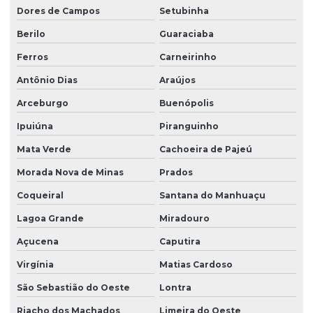
Dores de Campos
Setubinha
Berilo
Guaraciaba
Ferros
Carneirinho
Antônio Dias
Araújos
Arceburgo
Buenópolis
Ipuiúna
Piranguinho
Mata Verde
Cachoeira de Pajeú
Morada Nova de Minas
Prados
Coqueiral
Santana do Manhuaçu
Lagoa Grande
Miradouro
Açucena
Caputira
Virgínia
Matias Cardoso
São Sebastião do Oeste
Lontra
Riacho dos Machados
Limeira do Oeste