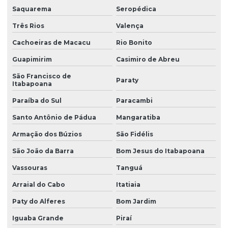
Saquarema
Seropédica
Três Rios
Valença
Cachoeiras de Macacu
Rio Bonito
Guapimirim
Casimiro de Abreu
São Francisco de
Paraty
Itabapoana
Paraíba do Sul
Paracambi
Santo Antônio de Pádua
Mangaratiba
Armação dos Búzios
São Fidélis
São João da Barra
Bom Jesus do Itabapoana
Vassouras
Tanguá
Arraial do Cabo
Itatiaia
Paty do Alferes
Bom Jardim
Iguaba Grande
Piraí