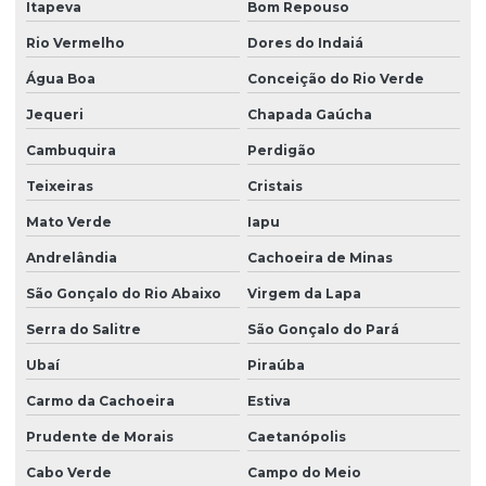
Itapeva
Bom Repouso
Rio Vermelho
Dores do Indaiá
Água Boa
Conceição do Rio Verde
Jequeri
Chapada Gaúcha
Cambuquira
Perdigão
Teixeiras
Cristais
Mato Verde
Iapu
Andrelândia
Cachoeira de Minas
São Gonçalo do Rio Abaixo
Virgem da Lapa
Serra do Salitre
São Gonçalo do Pará
Ubaí
Piraúba
Carmo da Cachoeira
Estiva
Prudente de Morais
Caetanópolis
Cabo Verde
Campo do Meio