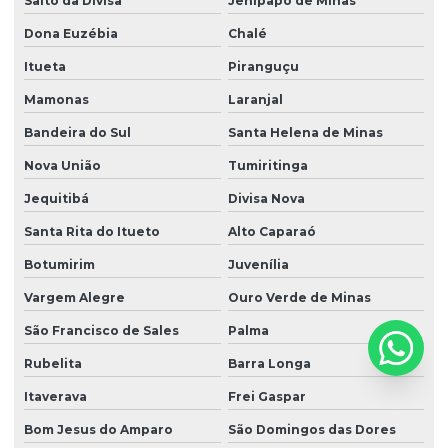
Salto da Divisa
Jenipapo de Minas
Dona Euzébia
Chalé
Itueta
Piranguçu
Mamonas
Laranjal
Bandeira do Sul
Santa Helena de Minas
Nova União
Tumiritinga
Jequitibá
Divisa Nova
Santa Rita do Itueto
Alto Caparaó
Botumirim
Juvenília
Vargem Alegre
Ouro Verde de Minas
São Francisco de Sales
Palma
Rubelita
Barra Longa
Itaverava
Frei Gaspar
Bom Jesus do Amparo
São Domingos das Dores