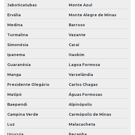
Jaboticatubas
Monte Azul
Ervália
Monte Alegre de Minas
Medina
Barroso
Turmalina
Vazante
Simonésia
Caraí
Ipanema
Itaobim
Guaranésia
Lagoa Formosa
Manga
Varzelândia
Presidente Olegário
Carlos Chagas
Matipó
Águas Formosas
Baependi
Alpinópolis
Campina Verde
Carmópolis de Minas
Luz
Malacacheta
Urucuia
Peçanha