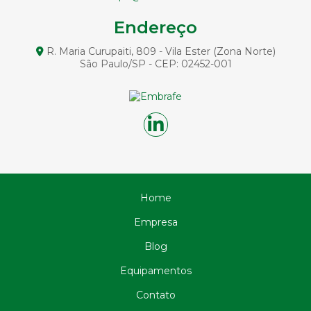
Circulação Reversa na Perfuração: Entenda Como
Funciona
Endereço
Circulação Reversa na Perfuração: Entenda sua
R. Maria Curupaiti, 809 - Vila Ester (Zona Norte)
Importância e Aplicações
São Paulo/SP - CEP: 02452-001
Circulação Reversa na Perfuração: Otimize Seus Projetos
de Exploração com Tecnologia Avançada
Circulação Reversa na Perfuração: Vantagens e
Aplicações
Circulação reversa perfuração: o que é e como funciona
no solo
Como a Cravação de Estacas Pré Moldadas de Concreto
Pode Revolucionar Sua Construção
Home
Como a Fundação de Pontes e Viadutos Garante
Estruturas Seguras
Empresa
Como a Perfuração de Estacas Transforma Projetos de
Construção
Blog
Como Construir Fundações Eficientes em Terrenos com
Equipamentos
Água
Contato
Como Construir Fundações em Terrenos com Água de
Forma Eficiente