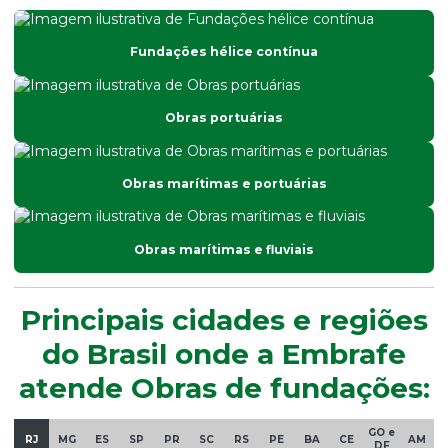
Fundações hélice contínua
Obras portuárias
Obras marítimas e portuárias
Obras marítimas e fluviais
Principais cidades e regiões
do Brasil onde a Embrafe
atende Obras de fundações:
GO e
RJ
MG
ES
SP
PR
SC
RS
PE
BA
CE
AM
DF