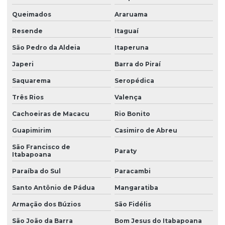
Queimados
Araruama
Resende
Itaguaí
São Pedro da Aldeia
Itaperuna
Japeri
Barra do Piraí
Saquarema
Seropédica
Três Rios
Valença
Cachoeiras de Macacu
Rio Bonito
Guapimirim
Casimiro de Abreu
São Francisco de
Paraty
Itabapoana
Paraíba do Sul
Paracambi
Santo Antônio de Pádua
Mangaratiba
Armação dos Búzios
São Fidélis
São João da Barra
Bom Jesus do Itabapoana