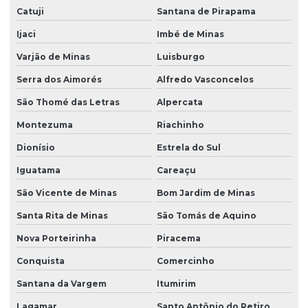
Catuji
Santana de Pirapama
Ijaci
Imbé de Minas
Varjão de Minas
Luisburgo
Serra dos Aimorés
Alfredo Vasconcelos
São Thomé das Letras
Alpercata
Montezuma
Riachinho
Dionísio
Estrela do Sul
Iguatama
Careaçu
São Vicente de Minas
Bom Jardim de Minas
Santa Rita de Minas
São Tomás de Aquino
Nova Porteirinha
Piracema
Conquista
Comercinho
Santana da Vargem
Itumirim
Lagamar
Santo Antônio do Retiro