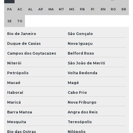
PA
AC
AL
AP
MA
MT
MS
PB
PI
RN
RO
RR
SE
TO
Rio de Janeiro
São Gonçalo
Duque de Caxias
Nova Iguaçu
Campos dos Goytacazes
Belford Roxo
Niterói
São João de Meriti
Petrópolis
Volta Redonda
Macaé
Magé
Itaboraí
Cabo Frio
Maricá
Nova Friburgo
Barra Mansa
Angra dos Reis
Mesquita
Teresópolis
Rio das Ostras
Nilópolis