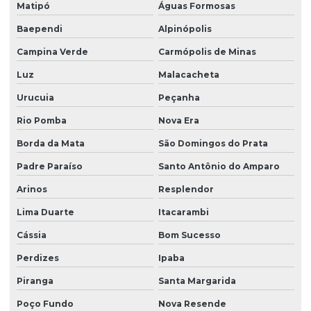
Matipó
Águas Formosas
Baependi
Alpinópolis
Campina Verde
Carmópolis de Minas
Luz
Malacacheta
Urucuia
Peçanha
Rio Pomba
Nova Era
Borda da Mata
São Domingos do Prata
Padre Paraíso
Santo Antônio do Amparo
Arinos
Resplendor
Lima Duarte
Itacarambi
Cássia
Bom Sucesso
Perdizes
Ipaba
Piranga
Santa Margarida
Poço Fundo
Nova Resende