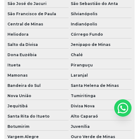
São José do Jacuri
São Sebastião do Anta
São Francisco de Paula
Silvianópolis
Central de Minas
Indianópolis
Heliodora
Córrego Fundo
Salto da Divisa
Jenipapo de Minas
Dona Euzébia
Chalé
Itueta
Piranguçu
Mamonas
Laranjal
Bandeira do Sul
Santa Helena de Minas
Nova União
Tumiritinga
Jequitibá
Divisa Nova
Santa Rita do Itueto
Alto Caparaó
Botumirim
Juvenília
Vargem Alegre
Ouro Verde de Minas