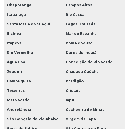
Ubaporanga
Campos Altos
Itatiaiuçu
Rio Casca
Santa Maria do Suaçuí
Lagoa Dourada
Ilicínea
Mar de Espanha
Itapeva
Bom Repouso
Rio Vermelho
Dores do Indaiá
Água Boa
Conceição do Rio Verde
Jequeri
Chapada Gaúcha
Cambuquira
Perdigão
Teixeiras
Cristais
Mato Verde
Iapu
Andrelândia
Cachoeira de Minas
São Gonçalo do Rio Abaixo
Virgem da Lapa
Serra do Salitre
São Gonçalo do Pará