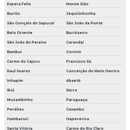
Espera Feliz
Monte Sião
Buritis
Jequitinhonha
São Gonçalo do Sapucaí
São João da Ponte
Belo Oriente
Buritizeiro
São João do Paraíso
Carandaí
Bambuí
Corinto
Carmo do Cajuru
Francisco Sá
Raul Soares
Conceição do Mato Dentro
Inhapim
Abaeté
Ibiá
Serro
Muzambinho
Paraguaçu
Perdões
Caxambu
Itambacuri
Itapecerica
Santa Vitória
Carmo do Rio Claro