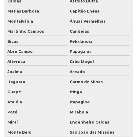
Caldas
Astolfo Dutra
Matias Barbosa
Capitão Enéas
Montalvânia
Águas Vermelhas
Martinho Campos
Candeias
Bicas
Felixlândia
Abre Campo
Papagaios
Alterosa
Grão Mogol
Joaíma
Areado
Itaguara
Carmo de Minas
Guapé
Itinga
Ataléia
Itapagipe
Poté
Mirabela
Miraí
Engenheiro Caldas
Monte Belo
São João das Missões