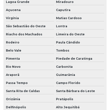
Lagoa Grande
Miradouro
Açucena
Caputira
Virgínia
Matias Cardoso
São Sebastião do Oeste
Lontra
Riacho dos Machados
Limeira do Oeste
Rodeiro
Paula Cândido
Belo Vale
Tombos
Pimenta
Piedade de Caratinga
Rio Novo
Carbonita
Araporã
Guimarânia
Passa Tempo
Campo Florido
Santa Rita de Caldas
Santa Bárbara do Leste
Orizânia
Pratápolis
Delfinópolis
Alto Jequitibá