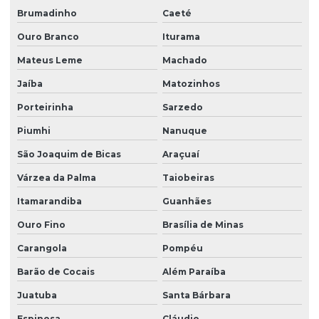
Brumadinho
Caeté
Ouro Branco
Iturama
Mateus Leme
Machado
Jaíba
Matozinhos
Porteirinha
Sarzedo
Piumhi
Nanuque
São Joaquim de Bicas
Araçuaí
Várzea da Palma
Taiobeiras
Itamarandiba
Guanhães
Ouro Fino
Brasília de Minas
Carangola
Pompéu
Barão de Cocais
Além Paraíba
Juatuba
Santa Bárbara
Espinosa
Cláudio