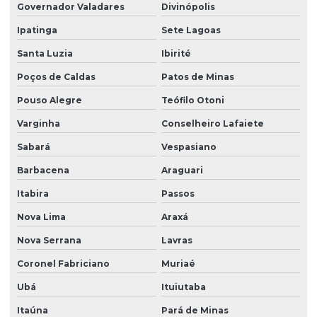
Governador Valadares
Divinópolis
Ipatinga
Sete Lagoas
Santa Luzia
Ibirité
Poços de Caldas
Patos de Minas
Pouso Alegre
Teófilo Otoni
Varginha
Conselheiro Lafaiete
Sabará
Vespasiano
Barbacena
Araguari
Itabira
Passos
Nova Lima
Araxá
Nova Serrana
Lavras
Coronel Fabriciano
Muriaé
Ubá
Ituiutaba
Itaúna
Pará de Minas