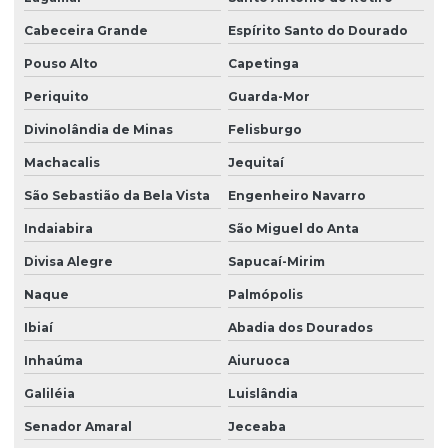
Cabeceira Grande
Espírito Santo do Dourado
Pouso Alto
Capetinga
Periquito
Guarda-Mor
Divinolândia de Minas
Felisburgo
Machacalis
Jequitaí
São Sebastião da Bela Vista
Engenheiro Navarro
Indaiabira
São Miguel do Anta
Divisa Alegre
Sapucaí-Mirim
Naque
Palmópolis
Ibiaí
Abadia dos Dourados
Inhaúma
Aiuruoca
Galiléia
Luislândia
Senador Amaral
Jeceaba