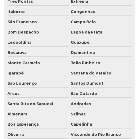
Três Pontas
Extrema
Itabirito
Congonhas
São Francisco
Campo Belo
Bom Despacho
Lagoa da Prata
Leopoldina
Guaxupé
Bocaiuva
Diamantina
Monte Carmelo
João Pinheiro
Igarapé
Santana do Paraíso
São Lourenço
Santos Dumont
Arcos
São Gotardo
Santa Rita do Sapucaí
Andradas
Almenara
Salinas
Boa Esperança
Capelinha
Oliveira
Visconde do Rio Branco