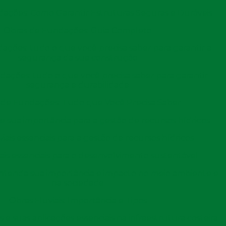
fícios, destacam-se:
ações: Como Garantir Estruturas Seguras e Duráveis
 a remoção do solo e não a cravagem, há menos
Obras de Fundações: Guia Completo
as.
mitem que sejam ajustadas em comprimento e diâmetro
ações: tudo o que você precisa saber para garantir a
ições de solo.
segurança da sua construção
um espaço reduzido em comparação com outros
 espaço limitado.
dações: tudo o que você precisa saber para garantir
possa ser maior, a redução de problemas futuros de
segurança e durabilidade
ongo do tempo.
 de Fundações: Tudo que Você Precisa Saber
s e sua importância para a gestão de recursos hídricos
 diversos cuidados e recomendações devem ser seguidos
viais essenciais para a gestão de recursos hídricos
ça dos trabalhadores:
iais essenciais para o desenvolvimento sustentável
 de engenharia responsável pelo monitoramento das
 Entenda sua importância e impacto no meio ambiente e
blemas imediatamente.
na sociedade
ificados e treinados devem realizar a execução da
os de acidentes e erros.
Obras Fluviais: Importância e Tipos
balhadores devem usar equipamentos de proteção
 as atividades de escavação.
 e suas aplicações essenciais na infraestrutura costeira