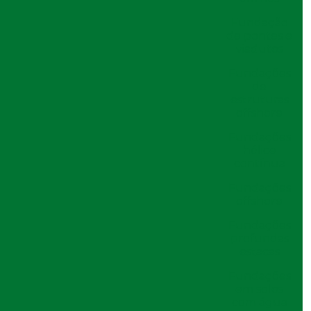
Estacas de Concreto
6 Benefícios da Perfuração de Solo para
Fundação
Construções
de pontes e
viadutos
6 Técnicas Eficazes de Perfuração de
Solo para Projetos de Construção
Fundações
de
6 Vantagens da Cravação de Estacas Pré
estruturas
Moldadas de Concreto
offshore
6 Vantagens da Cravação de Estacas Pré
Moldadas para Construção
Fundações
hélice
A Importância da Perfuração de Solo
contínua
para o Sucesso em Projetos de
Construção
Fundações
As Melhores Empresas de Cravação de
offshore
Perfil Metálico para Seus Projetos
Fundações
Benefícios da Perfuração de Estaca
profundas
Escavada
estacas
Clique e ligue!
Camisa metálica construção civil: entenda
Fundações
sua função e aplicações
Clique e ligue!
em solos
Camisa Metálica na Construção Civil
com água