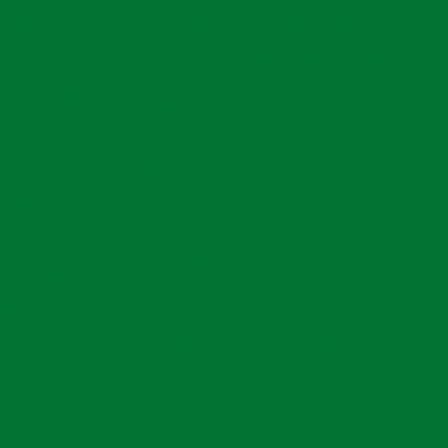
 para Fundação: Tudo o que Você Precisa Saber
(11) 2971-2029
(11
o para Fundação: Tudo que Você Precisa Saber
ara Construir Fundamentos Sustentáveis em Terrenos
agadiços e Prevenir Problemas Estruturais
e Fundações Profundas com Estacas para Projetos
Sustentáveis
g
Artigos
Perfuração Estaca Escavada: Tudo que Você Pre
Obras de Fundações: Passo a Passo para um Projeto
 Escavada: Tudo que 
Sólido
Benefícios do Serviço de Perfuração Direcional para
Projetos de Infraestrutura
ndação de Ponte no Mar: Como Funciona
ação de Ponte no Mar: Desafios e Soluções
 Ponte no Mar: Técnicas e Desafios na Construção
dação de Ponte no Mar: Técnicas Eficazes