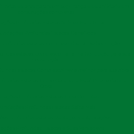
ondagens e testes geotécnicos que revelarão
undas estacas garantem segurança e estabilidade em
erfurada. Com essas informações em mãos, os
construções complexas
mais adequado, evitando problemas futuros, como o
ações Profundas Estacas Solidez Estrutural
undações Profundas Estacas: Benefícios
Perfuração
profundas estacas: como escolher a melhor opção
ndas estacas: como escolher a melhor opção para sua
 crítica no processo de perfuração estaca escavada.
construção
do da profundidade e das características do solo. As
undas estacas: Como escolher a melhor para sua obra
o tipo selecionado deve ser adequado para as condições
fundas Estacas: Como Garantir a Estabilidade da Sua
Obra
e da estaca também impacta o tipo de máquina a ser
dações Profundas Estacas: Guia Completo
limitado, podem ser empregadas máquinas compactas
undações Profundas Estacas: Saiba Mais
manejo adequado do equipamento é fundamental para
es profundas estacas: Vantagens e Aplicações
a perfuração.
ações Profundas: Estacas e Suas Vantagens
 Furo