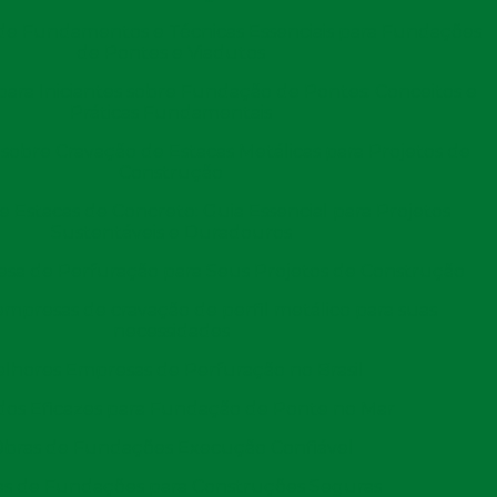
ar a falhas nas estacas, resultando em custos adicionais
 de Fundamentos e Técnicas Essenciais para Fundações
de Pontes e Viadutos
 para Iniciantes sobre Fundação de Pontes: Conceitos e
to
Práticas Fundamentais
 sobre Cravação de Estacas Metálicas para Projetos de
 preenchido com concreto. O concreto deve ser de alta
Construção
olo e às cargas que a estaca suportará. O
e Estacas de Concreto: Guia Essencial para Projetos
adosa e controlada, evitando que ocorram vazios que
Sustentáveis e Duradouros
sa de Perfuração para Seus Projetos de Construção
mpo de cura para garantir que o concreto alcance sua
mpresas de cravação de perfil metálico para suas
necessidades
a temperatura e as condições climáticas, sendo
ação.
lhores Empresas de Perfuração no Brasil
os Eficazes para Fundação de Ponte no Mar
taca Escavada
bras de Fundações Execução Confiável
tagens que a tornam uma escolha popular entre
s de Fundações para Construções Seguras