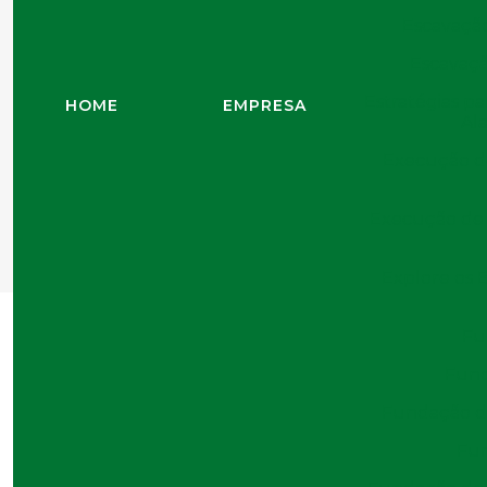
Escavação
Escavaçã
Estratégias p
HOME
EMPRESA
Al
Execução d
Home
Blo
Execução de 
Perfuração Estaca
Explore os 
Fu
Fund
Fundação de
27/09/2024
Fun
Ingrid