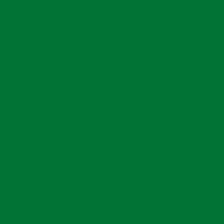
nhamento geológico contínuo do local pode ajudar a
 e suas contribuições para o desenvolvimento costeiro
eficácia da fundação.
s essenciais para a infraestrutura costeira e proteção
cnica avançada e confiável na construção civil. Seu us
ambiental
s, promovendo segurança e economia em projetos de
arítimas essenciais para infraestrutura costeira
a contínua nos métodos de escavação, esse processo se
as transformam a infraestrutura costeira e garantem
idades do mercado da construção.
egurança e desenvolvimento sustentável
 estaca escavada
s Marítimas: Construções de Alta Qualidade
Marítimas: Essenciais para a Navegação Segura
undação que ganha cada vez mais destaque na
s Marítimas: Importância e Tipos Principais
umerosas vantagens em comparação com outros métodos
idade as principais vantagens associadas a essa técnica,
ras Marítimas: Planejamento e Execução
la se tornou tão popular em projetos de construção.
as Marítimas: Tudo que Você Precisa Saber
ras portuárias e seu impacto na economia
ortuárias e seu impacto na economia regional
cavada é seu menor impacto ambiental. Durante o
árias e seu impacto no desenvolvimento econômico