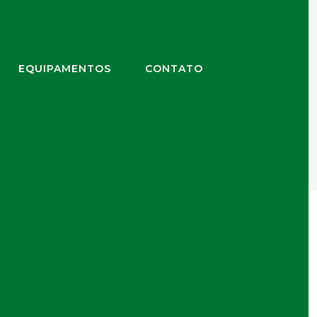
Empresas
de
) 2971-1771
(11) 2978-6184
felipe@embrafe.com.br
perfuração
EQUIPAMENTOS
CONTATO
Escavação
para
fundação
Escavação
cisa Saber
em rocha
Você Precisa Saber
Escavação
em solo
Fundação
de ponte
Fundação
de ponte no
Blog
mar
Artigos
Fundação
de pontes
5 Dicas Essenciais para Cravação de
em rios