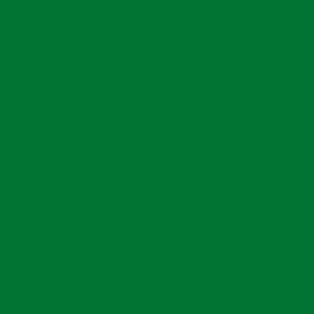
ações Profundas: Importância das Estacas
zamentos de terra. Portanto, a escoragem das paredes
ndações Profundas: Tudo Sobre Estacas
a durante a perfuração. Esse escoramento pode ser
rofundas: Vantagens das Estacas para Construção
adeira ou painéis de metálicos, dependendo da
ia Completo da Perfuração de Solo em SP
o de Cravação de Estacas para Fundações Seguras e
e a equipe de perfuração trabalhe com mais segurança e
Duradouras
 entre as diferentes camadas de solo, garantindo a
Completo para Cravação de Estacas Prancha
s.
pleto sobre Cravação de Estacas Metálicas para
Fundamentos Seguros e Duráveis
sobre Empresas de Cravação de Perfil Metálico e Seus
Benefícios
coradas, o próximo passo é a colocação da armadura. A
istência adicional à estaca, especialmente aos esforços
uia Completo sobre Fundação de Ponte
a armadura são projetados com base nas cargas que a
Guia Completo sobre Obras Marítimas
ivo de Cravação de Estacas para Projetos Estruturais
Duráveis e Seguros
 garantir que a estaca ofereça a resistência necessária