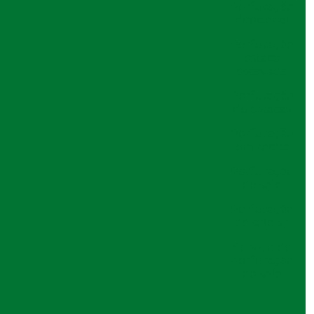
Perfuração
Circulação Reversa na Perfuração:
direcional
Entenda Como Funciona
Perfuração
Circulação Reversa na Perfuração:
estaca
Entenda sua Importância e Aplicações
escavada
Circulação Reversa na Perfuração:
Perfuração
Otimize Seus Projetos de Exploração
de estacas
com Tecnologia Avançada
Circulação Reversa na Perfuração:
Perfuração
Vantagens e Aplicações
em rocha
Circulação reversa perfuração: o que é e
Perfuração
como funciona no solo
de solo
Como a Cravação de Estacas Pré
Perfuração
Moldadas de Concreto Pode
de solo sp
Revolucionar Sua Construção
Como a Fundação de Pontes e Viadutos
Serviço de
Garante Estruturas Seguras
perfuração
de solo
Como a Perfuração de Estacas
Transforma Projetos de Construção