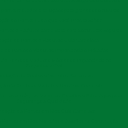
Ponte: Como Garantir Estruturas Seguras e Duráveis
 na engenharia civil, utilizada para garantir a
ponte: métodos e soluções para grandes estruturas
rar o que é a perfuração estaca escavada, suas principais
ção de Ponte: Tudo que Você Precisa Saber
enciais a serem tomados. Continue lendo para entender
ontes e Viadutos como Base para Estruturas Seguras
e seu projeto de construção.
ação de Pontes e Viadutos: Guia Completo
a escavada
 de Pontes e Viadutos: Importância e Métodos
dação que envolve a escavação de um furo no solo
de Pontes e Viadutos: Métodos e Importância na
Engenharia Civil
do para transferir a carga das estruturas para camadas
ndação de Pontes e Viadutos: Saiba mais
stabilidade desejada. A técnica é especialmente útil em
de carga suficiente para suportar a edificação.
ão de Pontes e Viadutos: Um Guia Completo
ntes em Águas Marinhas: Desafios e Estratégias para
as, são inseridas no solo através da remoção do material
Segurança e Qualidade
ior que a própria estaca. Este método proporciona
dação de Pontes em Rios: Guia Completo
rofundidade da estaca e a possibilidade de utilizar
omo concreto, aço ou madeira.
Pontes em Rios: Métodos e Desafios na Construção