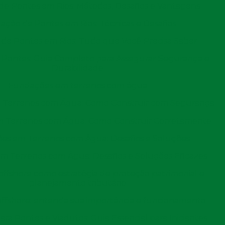
e Pontes em Rios: Métodos, Desafios e Vantagens
taca escavada é que a escavação do solo é realizada de
ção de Pontes em Rios: Técnicas e Desafios
djacentes. Isso é particularmente importante em
ícios existentes ou instalações subterrâneas. O cuidado
de Pontes em Rios: Tudo que Você Precisa Saber
uturais ou de assento no solo que podem comprometer a
Pontes: Guia Completo para Assegurar Segurança e
Durabilidade
Fundações em terrenos com água
ias etapas, que incluem a análise do solo, a escolha do
to das paredes do furo, a colocação da armadura e o
Terrenos com Água: Como Construir com Segurança
os cada uma dessas etapas para fornecer um
 Terrenos com Água: Como Construir Corretamente
es em Terrenos com Água: Desafios e Soluções
 Terrenos com Água: Desafios e Soluções Eficazes
ffshore como estratégia de proteção patrimonial e
a escavada, é essencial realizar uma análise rigorosa do
planejamento tributário
icas, como resistência, consistência e composição, que
ffshore: entenda sua importância e funcionamento
uração e as ferramentas a serem utilizadas.
ra Pontes e Viadutos: Guia Essencial para Iniciantes