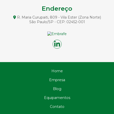
Circulação Reversa na Perfuração: Entenda Como
Funciona
Endereço
Circulação Reversa na Perfuração: Entenda sua
R. Maria Curupaiti, 809 - Vila Ester (Zona Norte)
Importância e Aplicações
São Paulo/SP - CEP: 02452-001
Circulação Reversa na Perfuração: Otimize Seus Projetos
de Exploração com Tecnologia Avançada
Circulação Reversa na Perfuração: Vantagens e
Aplicações
Circulação reversa perfuração: o que é e como funciona
no solo
Como a Cravação de Estacas Pré Moldadas de Concreto
Pode Revolucionar Sua Construção
Home
Como a Fundação de Pontes e Viadutos Garante
Estruturas Seguras
Empresa
Como a Perfuração de Estacas Transforma Projetos de
Construção
Blog
Como Construir Fundações Eficientes em Terrenos com
Equipamentos
Água
Contato
Como Construir Fundações em Terrenos com Água de
Forma Eficiente