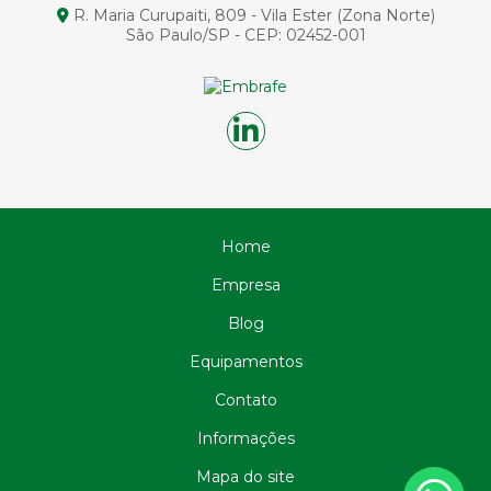
R. Maria Curupaiti, 809 - Vila Ester (Zona Norte)
Importância e Aplicações
São Paulo/SP - CEP: 02452-001
Circulação Reversa na Perfuração: Otimize Seus Projetos
de Exploração com Tecnologia Avançada
Circulação Reversa na Perfuração: Vantagens e
Aplicações
Circulação reversa perfuração: o que é e como funciona
no solo
Como a Cravação de Estacas Pré Moldadas de Concreto
Pode Revolucionar Sua Construção
Home
Como a Fundação de Pontes e Viadutos Garante
Estruturas Seguras
Empresa
Como a Perfuração de Estacas Transforma Projetos de
Construção
Blog
Como Construir Fundações Eficientes em Terrenos com
Equipamentos
Água
Contato
Como Construir Fundações em Terrenos com Água de
Forma Eficiente
Informações
Como é Feita a Fundação de Ponte no Mar e Seus
Desafios
Mapa do site