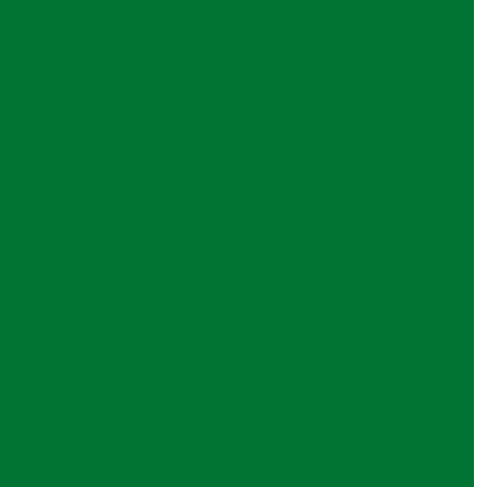
Perfuração
Circulação Reversa na Perfuração: Como
direcional
Funciona
Perfuração
Circulação Reversa na Perfuração:
estaca
Entenda Como Funciona
escavada
Circulação Reversa na Perfuração:
Perfuração
Entenda sua Importância e Aplicações
de estacas
Circulação Reversa na Perfuração:
Otimize Seus Projetos de Exploração
Perfuração
com Tecnologia Avançada
em rocha
Circulação Reversa na Perfuração:
Perfuração
Vantagens e Aplicações
de solo
Circulação reversa perfuração: o que é e
Perfuração
como funciona no solo
de solo sp
Como a Cravação de Estacas Pré
Serviço de
Moldadas de Concreto Pode
perfuração
Revolucionar Sua Construção
de solo
Como a Fundação de Pontes e Viadutos
Garante Estruturas Seguras