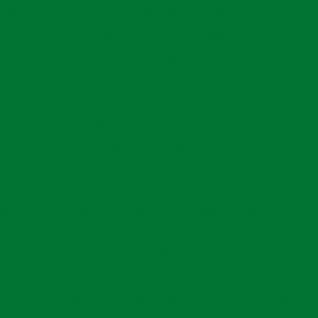
ações Profundas: Importância das Estacas
uz a
perturbação
do solo e a geração de resíduos
ndações Profundas: Tudo Sobre Estacas
rofundas: Vantagens das Estacas para Construção
ui para um canteiro de obras mais
limpo
e
organizado
.
ia Completo da Perfuração de Solo em SP
m garantem maior controle de qualidade, resultando em
o de Cravação de Estacas para Fundações Seguras e
Duradouras
resultar em
custos mais baixos
a longo prazo, devido à
Completo para Cravação de Estacas Prancha
ão.
pleto sobre Cravação de Estacas Metálicas para
ado na escolha de soluções para fundações, permitindo
Fundamentos Seguros e Duráveis
orno sobre o investimento
.
sobre Empresas de Cravação de Perfil Metálico e Seus
de cravação de estacas
Benefícios
uia Completo sobre Fundação de Ponte
nejamento e a preparação do local da obra.
Guia Completo sobre Obras Marítimas
olo para determinar suas características e condições, o
ivo de Cravação de Estacas para Projetos Estruturais
stacas a serem utilizadas. Essa etapa é crucial para
Duráveis e Seguros