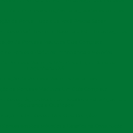
Ponte: Como Garantir Estruturas Seguras e Duráveis
ponte: métodos e soluções para grandes estruturas
ção de Ponte: Tudo que Você Precisa Saber
ma técnica fundamental na construção civil, garantindo
lve a utilização de estacas de concreto prontas, se
ontes e Viadutos como Base para Estruturas Seguras
 abordaremos suas vantagens, aplicação e o processo
eto para profissionais e interessados na área.
ação de Pontes e Viadutos: Guia Completo
as pré moldadas de
 de Pontes e Viadutos: Importância e Métodos
de Pontes e Viadutos: Métodos e Importância na
Engenharia Civil
truturais utilizados para fundações, feitos fora do local
ndação de Pontes e Viadutos: Saiba mais
fabricadas em fábricas com padrões rigorosos de
ão de Pontes e Viadutos: Um Guia Completo
Essas estacas são moldadas em formas específicas e
ntes em Águas Marinhas: Desafios e Estratégias para
os que podem suportar
altas cargas
.
Segurança e Qualidade
dação de Pontes em Rios: Guia Completo
e variam em dimensões e características. As mais
o, cada uma com sua aplicação adequada dependendo das
Pontes em Rios: Métodos e Desafios na Construção
scolha do tipo ideal depende de fatores como