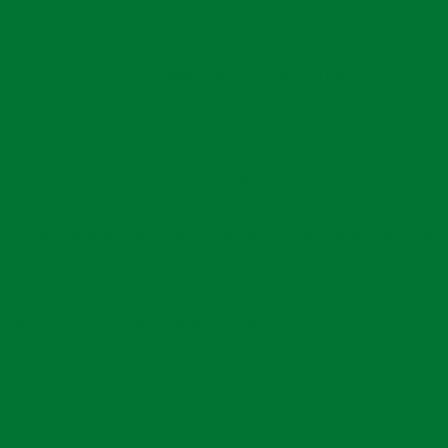
e estacas na construção
undas estacas garantem segurança e estabilidade em
construções complexas
ações Profundas Estacas Solidez Estrutural
versas
vantagens
, tornando-se uma técnica
undações Profundas Estacas: Benefícios
durabilidade
das estruturas.
profundas estacas: como escolher a melhor opção
ade de suportar
cargas elevadas
, especialmente em
ndas estacas: como escolher a melhor opção para sua
essária para fundações rasas.
construção
o da obra.
undas estacas: Como escolher a melhor para sua obra
talação prática, reduzindo o tempo de construção e
fundas Estacas: Como Garantir a Estabilidade da Sua
Obra
ência
e
agilidade
na entrega das obras.
dações Profundas Estacas: Guia Completo
tivo, pois elas podem ser utilizadas em uma ampla
undações Profundas Estacas: Saiba Mais
randes obras comerciais e industriais.
es profundas estacas: Vantagens e Aplicações
tetos encontrem soluções adequadas para diferentes
ações Profundas: Estacas e Suas Vantagens
ade
das estruturas.