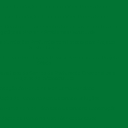
 para Fundação: Tudo o que Você Precisa Saber
(11) 2971-2029
(11
o para Fundação: Tudo que Você Precisa Saber
ara Construir Fundamentos Sustentáveis em Terrenos
agadiços e Prevenir Problemas Estruturais
e Fundações Profundas com Estacas para Projetos
Sustentáveis
ravação de Estacas Pré Moldadas de Concreto Pode Re
Obras de Fundações: Passo a Passo para um Projeto
 Estacas Pré Moldada
Sólido
Benefícios do Serviço de Perfuração Direcional para
onstrução
Projetos de Infraestrutura
ndação de Ponte no Mar: Como Funciona
ação de Ponte no Mar: Desafios e Soluções
 Ponte no Mar: Técnicas e Desafios na Construção
dação de Ponte no Mar: Técnicas Eficazes