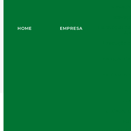
Escavação
Escavaçã
Estratégias p
HOME
EMPRESA
Al
Execução d
Home
Blog
Artigos
Como a C
Execução de 
Como a Cravação de
Explore os 
Revolucionar Sua C
Fu
Fund
Fundação de
Fun
28/03/2025