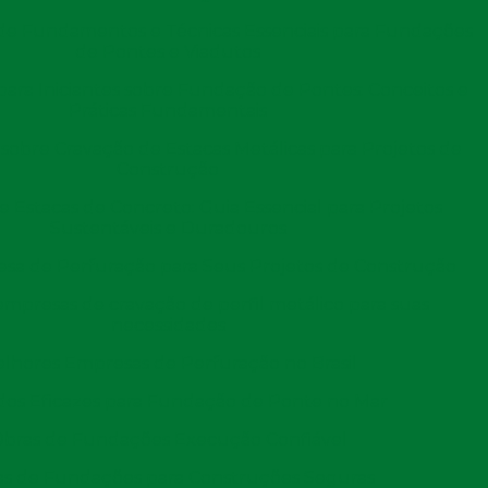
 de Fundamentos e Técnicas Essenciais para Fundações
de Pontes e Viadutos
as para o canteiro de obras. Elas são previamente
 para Iniciantes sobre Fundação de Pontes: Conceitos e
s em condições controladas, assegurando a qualidade do
Práticas Fundamentais
nizadas para facilitar sua instalação.
 sobre Cravação de Estacas Metálicas para Projetos de
Construção
 isso, são utilizados equipamentos específicos, como
erir as estacas no solo. O método de cravação pode
e Estacas de Concreto: Guia Essencial para Projetos
Sustentáveis e Duradouros
do solo, sendo essencial que a técnica escolhida
sa de Perfuração para Seus Projetos de Construção
mpresas de cravação de perfil metálico para suas
ntemente a posição e a profundidade das estacas. É
necessidades
ar a camada de solo adequada, garantindo suporte
lhores Empresas de Perfuração no Brasil
tar. Essa fase requer a supervisão de profissionais
eito conforme as normas de segurança e especificações
os Eficazes para Fundação de Ponte no Mar
bras de Fundações Execução Confiável
s de Fundações para Construções Seguras
ão da verticalidade e alinhamento de cada elemento. Essa