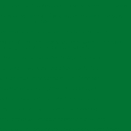
 e suas contribuições para o desenvolvimento costeiro
acas pré moldadas atendem perfeitamente a essa
s essenciais para a infraestrutura costeira e proteção
ambiental
es, especialmente em projetos de infraestrutura que
arítimas essenciais para infraestrutura costeira
olo
fraco
. Elas proporcionam a resistência necessária para
as transformam a infraestrutura costeira e garantem
ruções, mesmo em condições adversas.
egurança e desenvolvimento sustentável
s Marítimas: Construções de Alta Qualidade
m projetos de contenção de encostas e obras de
itando deslizamentos. Esse tipo de aplicação é
Marítimas: Essenciais para a Navegação Segura
de o controle da erosão é essencial.
s Marítimas: Importância e Tipos Principais
ravação de estacas
ras Marítimas: Planejamento e Execução
as Marítimas: Tudo que Você Precisa Saber
iente, apresenta desafios que devem ser superados para
ras portuárias e seu impacto na economia
os principais desafios está relacionados à
ortuárias e seu impacto na economia regional
cativamente em diferentes áreas do canteiro de obras.
odem dificultar a cravação e exigir métodos específicos
árias e seu impacto no desenvolvimento econômico