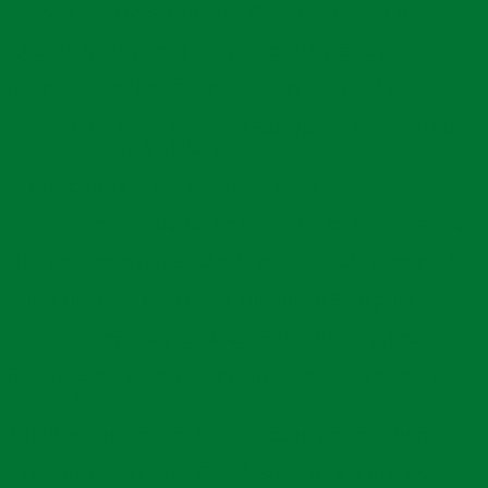
e Pontes em Rios: Métodos, Desafios e Vantagens
es específicas do projeto
.
ção de Pontes em Rios: Técnicas e Desafios
ue envolve a inserção destas no solo utilizando
de Pontes em Rios: Tudo que Você Precisa Saber
s ou vibradores. Este método de fundação é
Pontes: Guia Completo para Assegurar Segurança e
inadequado para fundações rasas, garantindo que a
Durabilidade
 tempo.
Fundações em terrenos com água
e concreto oferecem
redução no tempo de obra
, uma
Terrenos com Água: Como Construir com Segurança
ra a eficiência do cronograma de construção. Por serem
 Terrenos com Água: Como Construir Corretamente
o material é mais garantida, resultando em fundações
es em Terrenos com Água: Desafios e Soluções
urança.
 Terrenos com Água: Desafios e Soluções Eficazes
o uma opção eficaz e confiável para fundações em
ffshore como estratégia de proteção patrimonial e
merciais e industriais. Sua utilização não apenas aumenta
planejamento tributário
processo de construção
, tornando-se uma escolha
ffshore: entenda sua importância e funcionamento
ra Pontes e Viadutos: Guia Essencial para Iniciantes