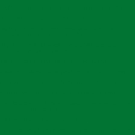
ja corretamente configurada antes de receber a
ações: Como Garantir Estruturas Seguras e Duráveis
te cravadas e alinhadas, pode-se prosseguir para a
Obras de Fundações: Guia Completo
construção da base e montagem da superestrutura.
ações: tudo o que você precisa saber para garantir a
segurança da sua construção
s estacas pré moldadas
dações: tudo o que você precisa saber para garantir
segurança e durabilidade
utilizadas em diversas aplicações na construção civil,
tação
 de Fundações: Tudo que Você Precisa Saber
a diferentes tipos de projetos.
s e sua importância para a gestão de recursos hídricos
ficações residenciais, como casas e apartamentos, onde
viais essenciais para a gestão de recursos hídricos
s.
iais essenciais para o desenvolvimento sustentável
mente empregadas em grandes obras comerciais, como
 Entenda sua importância e impacto no meio ambiente e
sas construções, a necessidade de suportar
cargas
na sociedade
po torna as estacas pré moldadas uma solução ideal.
Obras Fluviais: Importância e Tipos
s estacas são utilizadas para suportar grandes
 e suas aplicações essenciais na infraestrutura costeira
s exigem fundações
robustas
devido ao peso e ao