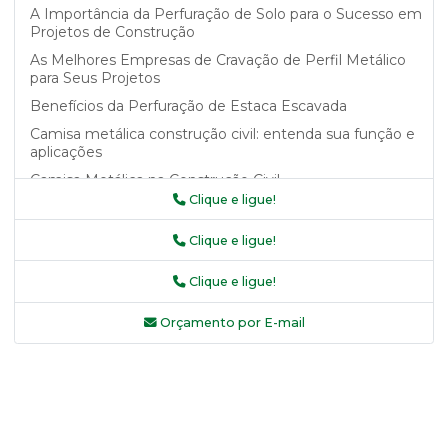
A Importância da Perfuração de Solo para o Sucesso em
Projetos de Construção
As Melhores Empresas de Cravação de Perfil Metálico
para Seus Projetos
Benefícios da Perfuração de Estaca Escavada
Camisa metálica construção civil: entenda sua função e
aplicações
Camisa Metálica na Construção Civil
Clique e ligue!
Camisa metálica na construção civil como garantia de
segurança e durabilidade
Clique e ligue!
Camisa Metálica na Construção Civil: Benefícios e
Aplicações
Clique e ligue!
Camisa Metálica na Construção Civil: Saiba Mais
Orçamento por E-mail
Camisa Metálica na Construção Civil: Vantagens e
Aplicações
Camisa Metálica na Construção Civil: Vantagens e Uso
Camisas Metálicas Recuperadas e Seus Benefícios
Camisas metálicas recuperadas: a solução sustentável