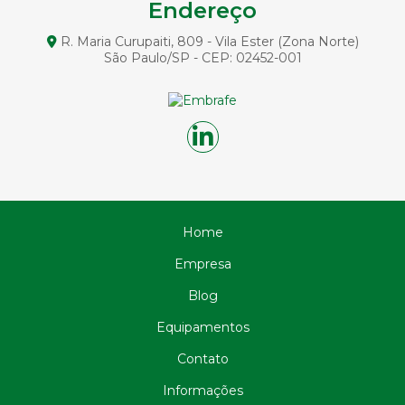
Funciona
Endereço
Circulação Reversa na Perfuração: Entenda sua
R. Maria Curupaiti, 809 - Vila Ester (Zona Norte)
Importância e Aplicações
São Paulo/SP - CEP: 02452-001
Circulação Reversa na Perfuração: Otimize Seus Projetos
de Exploração com Tecnologia Avançada
Circulação Reversa na Perfuração: Vantagens e
Aplicações
Circulação reversa perfuração: o que é e como funciona
no solo
Como a Cravação de Estacas Pré Moldadas de Concreto
Pode Revolucionar Sua Construção
Home
Como a Fundação de Pontes e Viadutos Garante
Estruturas Seguras
Empresa
Como a Perfuração de Estacas Transforma Projetos de
Construção
Blog
Como Construir Fundações Eficientes em Terrenos com
Equipamentos
Água
Contato
Como Construir Fundações em Terrenos com Água de
Forma Eficiente
Informações
Como é Feita a Fundação de Ponte no Mar e Seus