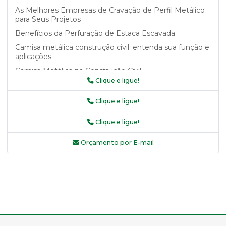
As Melhores Empresas de Cravação de Perfil Metálico
para Seus Projetos
Benefícios da Perfuração de Estaca Escavada
Camisa metálica construção civil: entenda sua função e
aplicações
Camisa Metálica na Construção Civil
Clique e ligue!
Camisa metálica na construção civil como garantia de
segurança e durabilidade
Clique e ligue!
Camisa Metálica na Construção Civil: Benefícios e
Aplicações
Clique e ligue!
Camisa Metálica na Construção Civil: Saiba Mais
Orçamento por E-mail
Camisa Metálica na Construção Civil: Vantagens e
Aplicações
Camisa Metálica na Construção Civil: Vantagens e Uso
Camisas Metálicas Recuperadas e Seus Benefícios
Camisas metálicas recuperadas: a solução sustentável
para sua indústria
Circulação Reversa na Perfuração