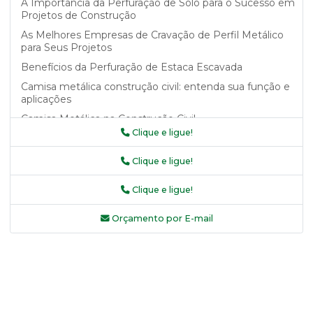
A Importância da Perfuração de Solo para o Sucesso em
Projetos de Construção
As Melhores Empresas de Cravação de Perfil Metálico
para Seus Projetos
Benefícios da Perfuração de Estaca Escavada
Camisa metálica construção civil: entenda sua função e
aplicações
Camisa Metálica na Construção Civil
Clique e ligue!
Camisa metálica na construção civil como garantia de
segurança e durabilidade
Clique e ligue!
Camisa Metálica na Construção Civil: Benefícios e
Aplicações
Clique e ligue!
Camisa Metálica na Construção Civil: Saiba Mais
Orçamento por E-mail
Camisa Metálica na Construção Civil: Vantagens e
Aplicações
Camisa Metálica na Construção Civil: Vantagens e Uso
Camisas Metálicas Recuperadas e Seus Benefícios
Camisas metálicas recuperadas: a solução sustentável
para sua indústria