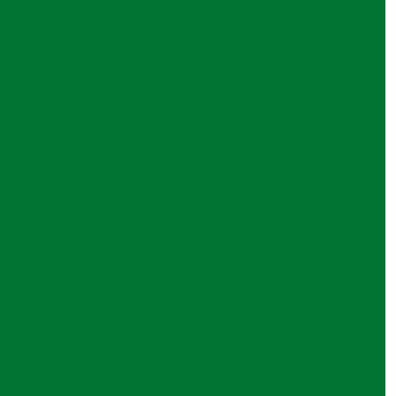
estacas
Orçamento pelo Telefone
Fundações
em solos
com água
Páginas Relacionadas
Fundações
em terrenos
com água
Obras
fluviais
Obras de
fundações
Obras
marítimas
Obras
marítimas e
fluviais
Obras
marítimas e