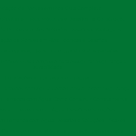
l que nossos clientes depositem confiança no nosso
dação de Pontes em Rios: Guia Completo
viço descente e bem feito.
Pontes em Rios: Métodos e Desafios na Construção
ES EQUIPAMENTOS PARA
e Pontes em Rios: Métodos, Desafios e Vantagens
ção de Pontes em Rios: Técnicas e Desafios
de Pontes em Rios: Tudo que Você Precisa Saber
o de
cravação de estacas por percussão
, como também
Pontes: Guia Completo para Assegurar Segurança e
 profissionais são totalmente capacitados para a
Durabilidade
ímos equipamentos e como alguns outros instrumentos
restre ou marítimo de grande ou pequeno porte.
Fundações em terrenos com água
ES FUNCIONÁRIOS EM
Terrenos com Água: Como Construir com Segurança
 Terrenos com Água: Como Construir Corretamente
MPRESA
es em Terrenos com Água: Desafios e Soluções
procuramos sempre levar um serviço de qualidade e
 Terrenos com Água: Desafios e Soluções Eficazes
or dependermos de sua aprovação para o crescimento da
ffshore como estratégia de proteção patrimonial e
funcionários mais capacitados em atuação no mercado