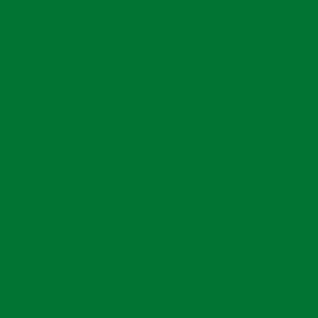
Magé
Itaboraí
Cabo Fri
Guia Completo sobre Obras Marítimas
Teresópolis
Rio das Ostras
Nilópolis
ivo de Cravação de Estacas para Projetos Estruturais
 Aldeia
Itaperuna
Japeri
Barra do 
Duráveis e Seguros
e
 de Fundamentos e Técnicas Essenciais para Fundações
Rio Bonito
Guapimirim
Casimiro
de Pontes e Viadutos
o de
Mangaratiba
Armação dos Búzios
São Fidél
 para Iniciantes sobre Fundação de Pontes: Conceitos e
Práticas Fundamentais
bo
Itatiaia
Paty do Alferes
Bom Jar
 sobre Cravação de Estacas Metálicas para Projetos de
São José
Construção
Itaocara
Quissamã
Rio Pret
e Estacas de Concreto: Guia Essencial para Projetos
Sapucaia
Mendes
Rio Claro
Sustentáveis e Duradouros
Italva
Carapebus
Quatis
sa de Perfuração para Seus Projetos de Construção
mpresas de cravação de perfil metálico para suas
Trajano de Moraes
Santa Maria Madalena
Varre-Sa
necessidades
Ubá
Macuco
lhores Empresas de Perfuração no Brasil
Juiz de Fora
Montes Claros
Betim