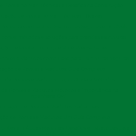
 Ponte no Mar: Técnicas e Desafios na Construção
dação de Ponte no Mar: Técnicas Eficazes
RAVAÇÃO DE ESTACAS POR
Ponte: Como Garantir Estruturas Seguras e Duráveis
ponte: métodos e soluções para grandes estruturas
ção de Ponte: Tudo que Você Precisa Saber
ratar algum serviço do qual não fazemos ideal do que
ontes e Viadutos como Base para Estruturas Seguras
ais complexo do que o normal. Com isso, precisamos
sa especializada no assunto é o melhor a ser feito.
ação de Pontes e Viadutos: Guia Completo
o de estacas por percussão
. Serviço do qual a empresa
 de Pontes e Viadutos: Importância e Métodos
onários e equipamentos para o trabalho. Com mais de 16
ssionais em atuação no ramo de
cravação de estacas por
de Pontes e Viadutos: Métodos e Importância na
viço de qualidade e confiança.
Engenharia Civil
DO COM EXCELÊNCIA A
ndação de Pontes e Viadutos: Saiba mais
ão de Pontes e Viadutos: Um Guia Completo
ntes em Águas Marinhas: Desafios e Estratégias para
Segurança e Qualidade
nos, a EMBRAFE, vem sendo destaque no serviço de