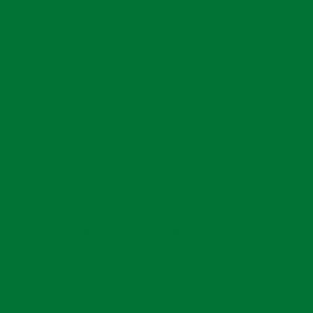
es profundas estacas: Vantagens e Aplicações
ações Profundas: Estacas e Suas Vantagens
Páginas relacionadas
ações Profundas: Importância das Estacas
ndações Profundas: Tudo Sobre Estacas
rofundas: Vantagens das Estacas para Construção
de estacas pré moldadas de
Cravação de estacas pré
concreto
ia Completo da Perfuração de Solo em SP
o de Cravação de Estacas para Fundações Seguras e
egiões do Brasil onde a Emb
Duradouras
Completo para Cravação de Estacas Prancha
estacas por percussão:
pleto sobre Cravação de Estacas Metálicas para
Fundamentos Seguros e Duráveis
BA
CE
GO e DF
AM
PA
AC
AL
AP
MA
M
sobre Empresas de Cravação de Perfil Metálico e Seus
Benefícios
Campos dos
ias
Nova Iguaçu
Belford 
Goytacazes
uia Completo sobre Fundação de Ponte