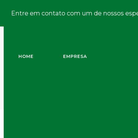
Es
Entre em contato com um de nossos espec
Escavação para
Escavação
Escavaçã
Estratégias p
HOME
EMPRESA
Al
Execução d
Execução de 
Cravaç
Explore os 
Fu
Galeria
Fund