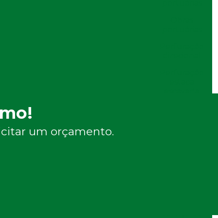
portuárias
Obras
portuárias
Perfuração
direcional
Perfuração
estaca
escavada
smo!
Perfuração
de estacas
licitar um orçamento.
Perfuração
em rocha
Perfuração
de solo
Perfuração
de solo sp
Serviço de