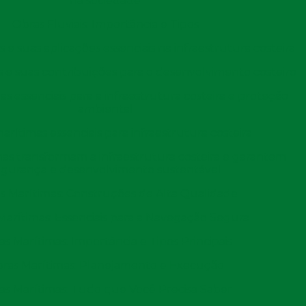
na sociedade
Guanhães
Ouro Fino
Brasília 
Obras Fluviais: Importância e Tipos
Santa Bárbara
Espinosa
Cláudio
as
 e suas aplicações essenciais na infraestrutura costeira
Prata
Rio Pardo de Minas
Mutum
 e suas contribuições para o desenvolvimento costeiro
Elói Mendes
Campos Gerais
Camandu
s essenciais para a infraestrutura costeira e proteção
ambiental
esus
Aimorés
Nepomuceno
Pedra Az
arítimas essenciais para infraestrutura costeira
São Gonçalo do
Jequitinhonha
São João
Sapucaí
as transformam a infraestrutura costeira e garantem
egurança e desenvolvimento sustentável
Corinto
Carmo do Cajuru
Francisc
s Marítimas: Construções de Alta Qualidade
Serro
Muzambinho
Paragua
Marítimas: Essenciais para a Navegação Segura
Carmo do Rio Claro
Monte Santo de Minas
Lajinha
s Marítimas: Importância e Tipos Principais
Lambari
Jaboticatubas
Monte A
ras Marítimas: Planejamento e Execução
Vazante
Simonésia
Caraí
as Marítimas: Tudo que Você Precisa Saber
Varzelândia
Presidente Olegário
Carlos C