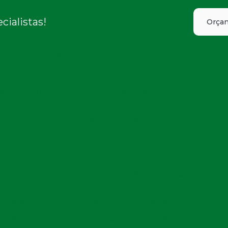
cavação para Fundação: O Guia Completo
ialistas!
Orçam
 Fundação: O Guia Completo para um Projeto Seguro e
Eficiente
 para Fundação: Tudo o que Você Precisa Saber
(11) 2971-2029
(11
o para Fundação: Tudo que Você Precisa Saber
ara Construir Fundamentos Sustentáveis em Terrenos
agadiços e Prevenir Problemas Estruturais
e Fundações Profundas com Estacas para Projetos
Sustentáveis
Home
Informações
Cravação de estacas por percussão
Obras de Fundações: Passo a Passo para um Projeto
ão de estacas por pe
Sólido
Benefícios do Serviço de Perfuração Direcional para
Projetos de Infraestrutura
ndação de Ponte no Mar: Como Funciona
ação de Ponte no Mar: Desafios e Soluções