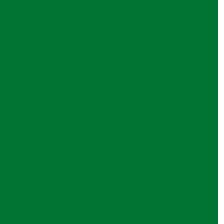
mar
Digite seu nome
Fundação
de pontes
Digite seu email
em rios
Fundação
Digite seu telefone
de pontes e
viadutos
Mensagem
Fundações
de
estruturas
offshore
Fundações
hélice
contínua
Fundações
offshore
Orçamento por Whatsapp
Fundações
profundas