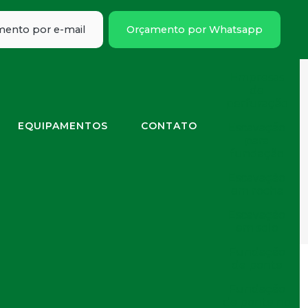
Empresas
de cravação
ento por e-mail
Orçamento por Whatsapp
de perfil
metálico
Empresas
de
) 2971-1771
(11) 2978-6184
felipe@embrafe.com.br
perfuração
EQUIPAMENTOS
CONTATO
Escavação
para
fundação
Escavação
em rocha
rcussão
Escavação
em solo
Fundação
de ponte
Fundação
FAÇA UM ORÇAMENTO
de ponte no