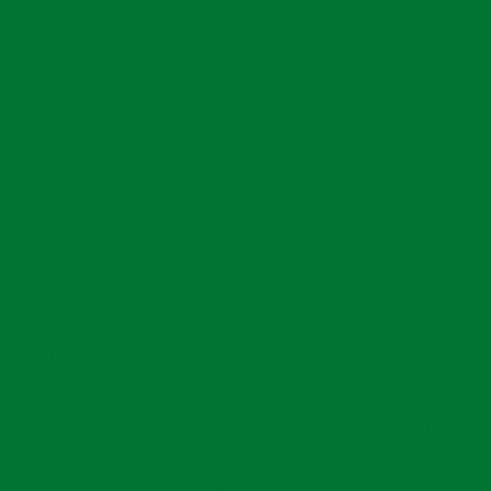
os Eficazes para Fundação de Ponte no Mar
Sete Lagoas
Santa Luzia
Ibirité
bras de Fundações Execução Confiável
Conselheiro Lafaiete
Sabará
Vespasi
s de Fundações para Construções Seguras
Araxá
Nova Serrana
Lavras
ações: Como Garantir Estruturas Seguras e Duráveis
Pará de Minas
Paracatu
Itajubá
Obras de Fundações: Guia Completo
Esmeraldas
Timóteo
Curvelo
ações: tudo o que você precisa saber para garantir a
São Sebastião do
Ouro Preto
Janaúba
segurança da sua construção
Paraíso
dações: tudo o que você precisa saber para garantir
Frutal
Ponte Nova
Pirapora
segurança e durabilidade
o
Campo Belo
Bom Despacho
Lagoa da
 de Fundações: Tudo que Você Precisa Saber
lo
João Pinheiro
Igarapé
Santana 
s e sua importância para a gestão de recursos hídricos
 Sapucaí
Andradas
Almenara
Salinas
viais essenciais para a gestão de recursos hídricos
Caeté
Ouro Branco
Iturama
iais essenciais para o desenvolvimento sustentável
Sarzedo
Piumhi
Nanuqu
 Entenda sua importância e impacto no meio ambiente e