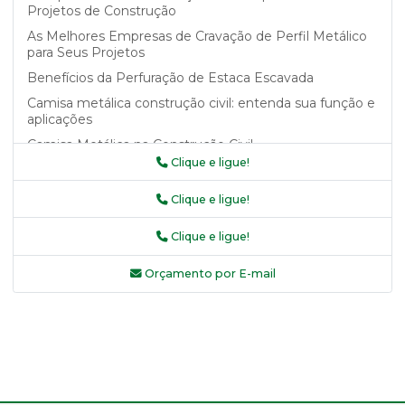
Projetos de Construção
As Melhores Empresas de Cravação de Perfil Metálico
para Seus Projetos
Benefícios da Perfuração de Estaca Escavada
Camisa metálica construção civil: entenda sua função e
aplicações
Camisa Metálica na Construção Civil
Clique e ligue!
Camisa metálica na construção civil como garantia de
segurança e durabilidade
Clique e ligue!
Camisa Metálica na Construção Civil: Benefícios e
Aplicações
Clique e ligue!
Camisa Metálica na Construção Civil: Saiba Mais
Orçamento por E-mail
Camisa Metálica na Construção Civil: Vantagens e
Aplicações
Camisa Metálica na Construção Civil: Vantagens e Uso
Camisas Metálicas Recuperadas e Seus Benefícios
Camisas metálicas recuperadas: a solução sustentável
para sua indústria