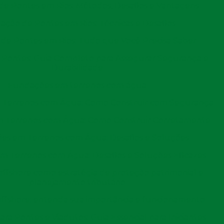
e Pontes em Rios: Métodos, Desafios e Vantagens
a das obras portuárias é a facilitação do fluxo de
rmitem que navios de grande porte atracem e
ção de Pontes em Rios: Técnicas e Desafios
so não apenas reduz o tempo de espera dos navios, mas
de Pontes em Rios: Tudo que Você Precisa Saber
o tanto importadores quanto exportadores. A agilidade
Pontes: Guia Completo para Assegurar Segurança e
atisfação dos clientes e para a manutenção de relações
Durabilidade
Fundações em terrenos com água
criação de empregos e o desenvolvimento econômico das
Terrenos com Água: Como Construir com Segurança
eração de portos geram uma quantidade significativa de
 Terrenos com Água: Como Construir Corretamente
onstrução civil até profissionais de logística e
es em Terrenos com Água: Desafios e Soluções
 economia local, promovendo o crescimento de
ércio marítimo.
 Terrenos com Água: Desafios e Soluções Eficazes
ffshore como estratégia de proteção patrimonial e
roporcionada pelas obras portuárias. A integração entre
planejamento tributário
ário e ferroviário, é facilitada por portos bem
ffshore: entenda sua importância e funcionamento
ansferidas de forma eficiente entre os diferentes meios
ra Pontes e Viadutos: Guia Essencial para Iniciantes
stos logísticos. A intermodalidade é um fator chave