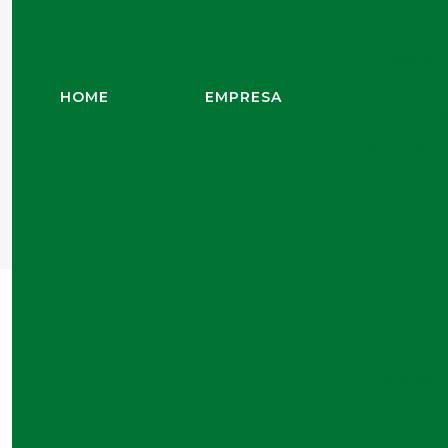
Escavação
Escavaçã
Estratégias p
HOME
EMPRESA
Al
Execução d
Home
B
Execução de 
Obras portuária
Explore os 
Fu
Fund
Fundação de
21/02/2025
Fun
Ingrid