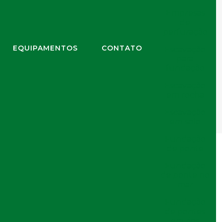
Empresas
de
) 2971-1771
(11) 2978-6184
felipe@embrafe.com.br
perfuração
EQUIPAMENTOS
CONTATO
Escavação
para
fundação
Escavação
regional
em rocha
conomia regional
Escavação
em solo
Fundação
de ponte
Fundação
de ponte no
Blog
mar
Artigos
Fundação
de pontes
5 Dicas Essenciais para Cravação de
em rios