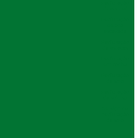
Perfuração
Circulação Reversa na Perfuração:
direcional
Entenda Como Funciona
Perfuração
Circulação Reversa na Perfuração:
estaca
Entenda sua Importância e Aplicações
escavada
Circulação Reversa na Perfuração:
Perfuração
Otimize Seus Projetos de Exploração
de estacas
com Tecnologia Avançada
o
Circulação Reversa na Perfuração:
Perfuração
Vantagens e Aplicações
em rocha
Circulação reversa perfuração: o que é e
Perfuração
como funciona no solo
de solo
Como a Cravação de Estacas Pré
Perfuração
Moldadas de Concreto Pode
de solo sp
Revolucionar Sua Construção
Como a Fundação de Pontes e Viadutos
Serviço de
Garante Estruturas Seguras
perfuração
de solo
Como a Perfuração de Estacas
Transforma Projetos de Construção