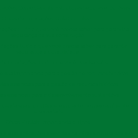
pera dos navios e aumentar a produtividade das
ações: Como Garantir Estruturas Seguras e Duráveis
Obras de Fundações: Guia Completo
ras portuárias. Essas estruturas são utilizadas para a
ações: tudo o que você precisa saber para garantir a
s docas secas permitem que os navios sejam retirados
segurança da sua construção
ealizar trabalhos de manutenção e reparo. A
dações: tudo o que você precisa saber para garantir
cuidadoso, pois deve levar em consideração a
segurança e durabilidade
cessidades específicas das embarcações que serão
 de Fundações: Tudo que Você Precisa Saber
s e sua importância para a gestão de recursos hídricos
sempenha um papel crucial na operação dos portos. As
viais essenciais para a gestão de recursos hídricos
ão utilizadas para atracar embarcações. Elas são
iais essenciais para o desenvolvimento sustentável
orcionar um ponto de ancoragem seguro. As molas podem
 Entenda sua importância e impacto no meio ambiente e
reto ou aço, e sua construção deve levar em conta as
na sociedade
ndas.
Obras Fluviais: Importância e Tipos
essenciais para a segurança das operações portuárias.
 e suas aplicações essenciais na infraestrutura costeira
, são projetadas para proteger os portos contra a ação