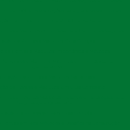
Ponte: Como Garantir Estruturas Seguras e Duráveis
o desenvolvimento econômico e na modernização da
ponte: métodos e soluções para grandes estruturas
to do comércio global, a necessidade de portos
ção de Ponte: Tudo que Você Precisa Saber
 evidente. Este artigo explora a importância das obras
ontes e Viadutos como Base para Estruturas Seguras
s enfrentados e o impacto ambiental associado a essas
l para reconhecer como as obras portuárias influenciam
ação de Pontes e Viadutos: Guia Completo
iões costeiras.
 de Pontes e Viadutos: Importância e Métodos
rtuárias para o Comércio
de Pontes e Viadutos: Métodos e Importância na
Engenharia Civil
ndação de Pontes e Viadutos: Saiba mais
ão de Pontes e Viadutos: Um Guia Completo
 internacional, pois garantem a infraestrutura
íses. Com o crescimento do comércio global, a eficiência
ntes em Águas Marinhas: Desafios e Estratégias para
Segurança e Qualidade
minantes para a competitividade das nações no cenário
dação de Pontes em Rios: Guia Completo
 a expansão das instalações portuárias são essenciais
ransporte marítimo.
Pontes em Rios: Métodos e Desafios na Construção