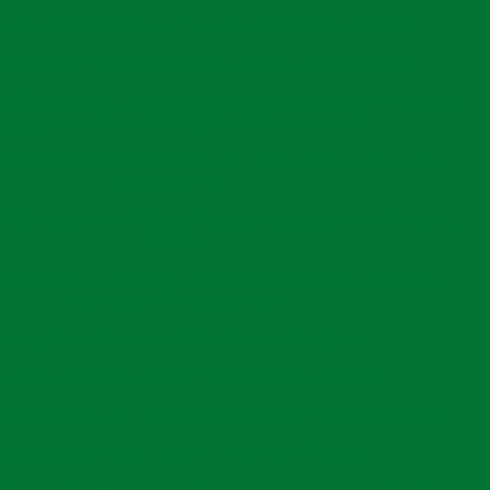
 para Fundação: Tudo o que Você Precisa Saber
(11) 2971-2029
(11
o para Fundação: Tudo que Você Precisa Saber
ara Construir Fundamentos Sustentáveis em Terrenos
agadiços e Prevenir Problemas Estruturais
e Fundações Profundas com Estacas para Projetos
Sustentáveis
log
Artigos
Obras portuárias e seu impacto na economia 
Obras de Fundações: Passo a Passo para um Projeto
s e seu impacto na e
Sólido
Benefícios do Serviço de Perfuração Direcional para
Projetos de Infraestrutura
ndação de Ponte no Mar: Como Funciona
ação de Ponte no Mar: Desafios e Soluções
 Ponte no Mar: Técnicas e Desafios na Construção
dação de Ponte no Mar: Técnicas Eficazes