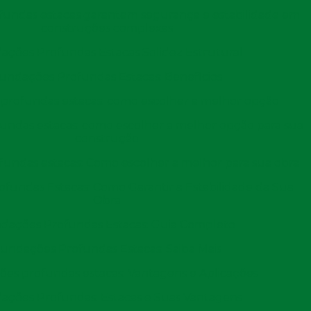
comércio internacional.
undas estacas garantem segurança e estabilidade em
construções complexas
importante na segurança do comércio internacional.
ações Profundas Estacas Solidez Estrutural
gurança avançados que garantem a proteção das cargas
undações Profundas Estacas: Benefícios
 relevante em um cenário global onde o tráfico de
profundas estacas: como escolher a melhor opção
epresentam uma ameaça constante. A implementação de
ções portuárias ajuda a mitigar esses riscos, promovend
ndas estacas: como escolher a melhor opção para sua
construção
undas estacas: Como escolher a melhor para sua obra
escente nas obras portuárias. Com a pressão para
fundas Estacas: Como Garantir a Estabilidade da Sua
o ambiental, muitos portos estão adotando práticas
Obra
ão de tecnologias limpas, a gestão eficiente de resíduos e
dações Profundas Estacas: Guia Completo
dade nas obras portuárias não apenas atende às
em das empresas envolvidas no comércio internacional,
undações Profundas Estacas: Saiba Mais
es profundas estacas: Vantagens e Aplicações
ações Profundas: Estacas e Suas Vantagens
 obras portuárias é a
Perfuração estaca escavada
, que