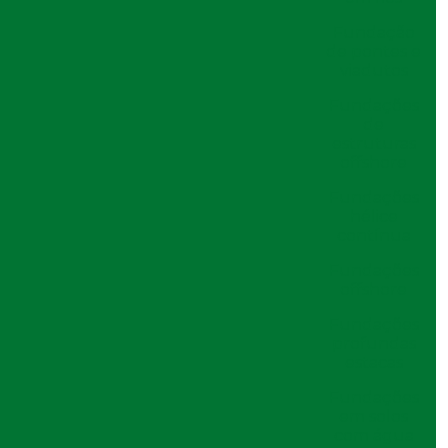
Estacas de Concreto
6 Benefícios da Perfuração de Solo para
Fundação
Construções
de pontes e
viadutos
6 Técnicas Eficazes de Perfuração de
Solo para Projetos de Construção
Fundações
de
6 Vantagens da Cravação de Estacas Pré
estruturas
Moldadas de Concreto
offshore
6 Vantagens da Cravação de Estacas Pré
Moldadas para Construção
Fundações
hélice
A Importância da Perfuração de Solo
contínua
para o Sucesso em Projetos de
Construção
Fundações
As Melhores Empresas de Cravação de
offshore
Perfil Metálico para Seus Projetos
Fundações
Benefícios da Perfuração de Estaca
profundas
Escavada
estacas
Clique e ligue!
Camisa metálica construção civil: entenda
Fundações
sua função e aplicações
Clique e ligue!
em solos
Camisa Metálica na Construção Civil
com água