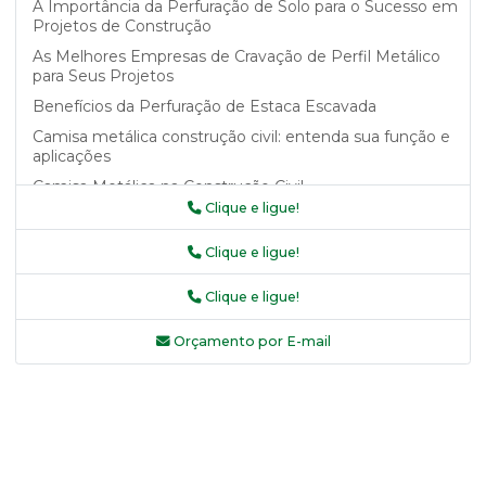
A Importância da Perfuração de Solo para o Sucesso em
Projetos de Construção
As Melhores Empresas de Cravação de Perfil Metálico
para Seus Projetos
Benefícios da Perfuração de Estaca Escavada
Camisa metálica construção civil: entenda sua função e
aplicações
Camisa Metálica na Construção Civil
Clique e ligue!
Camisa metálica na construção civil como garantia de
segurança e durabilidade
Clique e ligue!
Camisa Metálica na Construção Civil: Benefícios e
Aplicações
Clique e ligue!
Camisa Metálica na Construção Civil: Saiba Mais
Orçamento por E-mail
Camisa Metálica na Construção Civil: Vantagens e
Aplicações
Camisa Metálica na Construção Civil: Vantagens e Uso
Camisas Metálicas Recuperadas e Seus Benefícios
Camisas metálicas recuperadas: a solução sustentável
para sua indústria